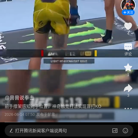
关注
4
评论
1
3
@
兽兽说拳击
前手撑架感知对手位置，神奇触觉打法实现盲打KO
2026-06-14 07:50
发布于
甘肃
打开
腾讯新闻客户端说两句