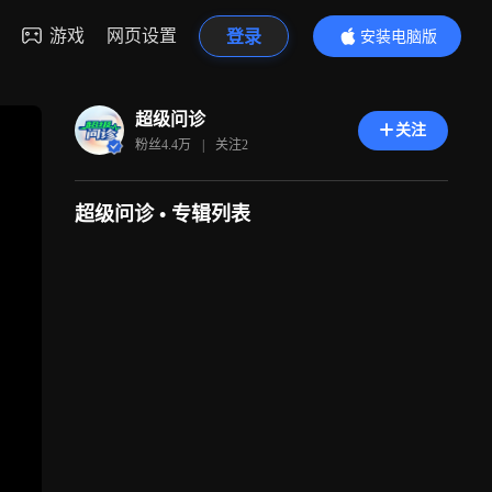
游戏
网页设置
登录
安装电脑版
内容更精彩
超级问诊
关注
粉丝
4.4万
|
关注
2
超级问诊 •
专辑列表