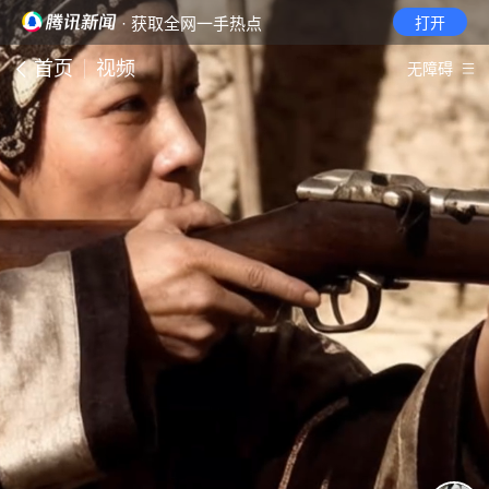
· 获取全网一手热点
打开
首页
视频
无障碍