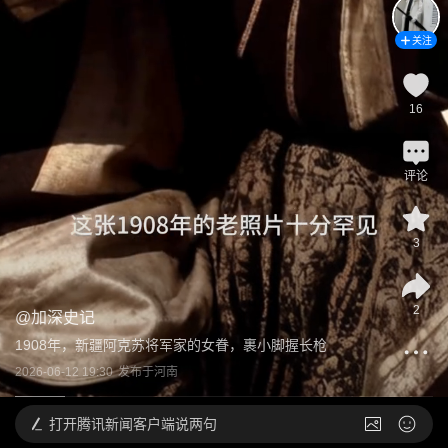
关注
16
评论
3
2
@
加深史记
1908年，新疆阿克苏将军家的女眷，裹小脚握长枪
2026-06-12 19:30
发布于
河南
打开
腾讯新闻客户端说两句