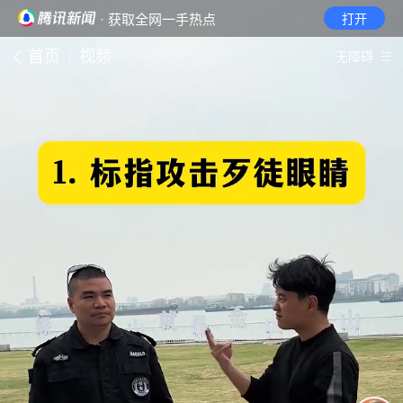
· 获取全网一手热点
打开
首页
视频
无障碍