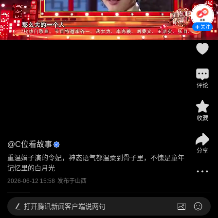
关注
评论
收藏
@
C位看故事
分享
重温娟子演的令妃，神态语气都温柔到骨子里，不愧是童年
记忆里的白月光
2026-06-12 15:58
发布于
山西
打开
腾讯新闻客户端说两句