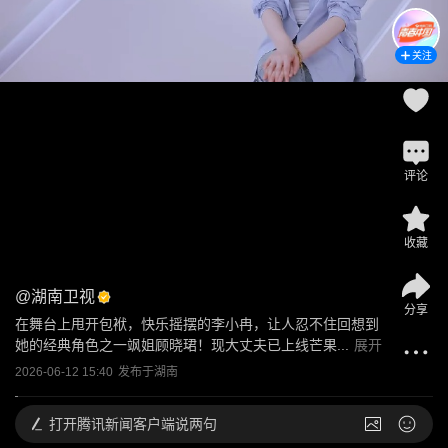
关注
评论
收藏
@
湖南卫视
分享
在舞台上甩开包袱，快乐摇摆的李小冉，让人忍不住回想到
她的经典角色之一飒姐顾晓珺！现大丈夫已上线芒果...
展开
2026-06-12 15:40
发布于
湖南
打开
腾讯新闻客户端说两句