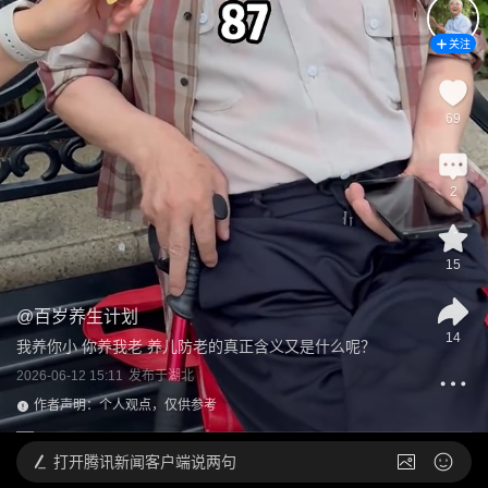
关注
69
2
15
@
百岁养生计划
14
我养你小 你养我老 养儿防老的真正含义又是什么呢？
2026-06-12 15:11
发布于
湖北
作者声明：个人观点，仅供参考
打开
腾讯新闻客户端说两句