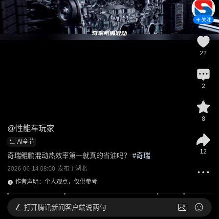
关注
22
2
8
@
性能车玩家
AI章节
12
奇瑞鲲鹏混动热效率第一就真的省油吗？
 #
奇瑞
2026-06-14 08:00
发布于
湖北
作者声明：个人观点，仅供参考
打开
腾讯新闻客户端说两句