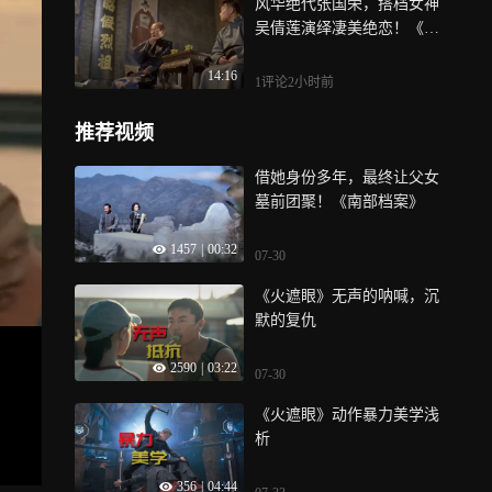
风华绝代张国荣，搭档女神
吴倩莲演绎凄美绝恋！《夜
半歌声》
14:16
1评论
2小时前
推荐视频
借她身份多年，最终让父女
墓前团聚！《南部档案》
1457
|
00:32
07-30
《火遮眼》无声的呐喊，沉
默的复仇
2590
|
03:22
07-30
《火遮眼》动作暴力美学浅
析
356
|
04:44