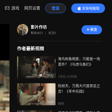
游戏
网页设置
登录
安装电脑版
内容更精彩
影片作坊
关注
粉丝
4833
|
关注
0
作者最新视频
海鸟和鱼相爱，只能是一场
意外？《与虎与鱼们》
9
|
07:52
1评论
-3小时前
阮经天，万茜大尺度禁忌之
恋！《军中乐园》
13:57
刚刚