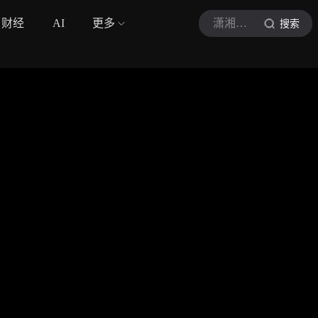
财经
AI
更多
潇湘晨报视频
搜索