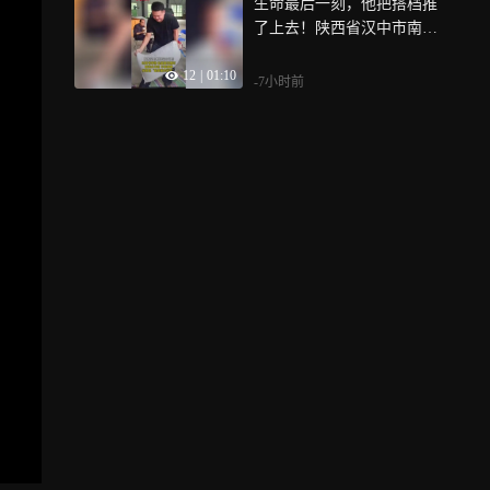
生命最后一刻，他把搭档推
了上去！陕西省汉中市南郑
区近日遭遇持续性强降雨，
12
|
01:10
南郑区高台镇立峰村村支书
-7小时前
李杨不幸牺牲，李杨2013年
应征入伍，曾在武警重庆总
队第二支队服役，先后记三
等功一次，获强军标兵、最
美重庆武警，2025年初李杨
响应号召回到家乡陕西，投
身基层建设，致敬，一路走
好！