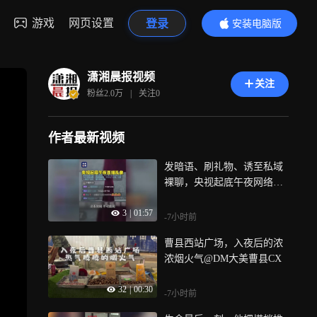
游戏
网页设置
登录
安装电脑版
内容更精彩
潇湘晨报视频
关注
粉丝
2.0万
|
关注
0
作者最新视频
发暗语、刷礼物、诱至私域
裸聊，央视起底午夜网络直
播乱象，这种引流直播间隐
3
|
01:57
患重重、风险极大，警惕！
-7小时前
曹县西站广场，入夜后的浓
浓烟火气@DM大美曹县CX
32
|
00:30
-7小时前