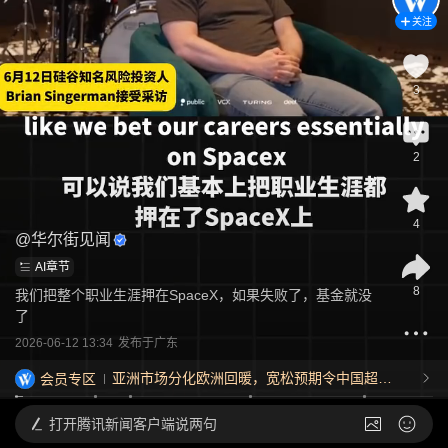
关注
3
2
4
@
华尔街见闻
AI章节
8
我们把整个职业生涯押在SpaceX，如果失败了，基金就没
了
2026-06-12 13:34
发布于
广东
亚洲市场分化欧洲回暖，宽松预期令中国超长
会员专区
债收益率下行，韩国估值重估调整非金融危机--
-0806宏观脱水
打开
腾讯新闻客户端说两句