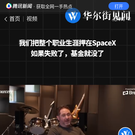
· 获取全网一手热点
打开
首页
视频
无障碍