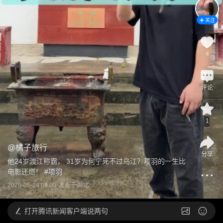
关注
4
评论
1
@
橘子旅行
分享
他24岁渡江称霸， 31岁为何宁死不过乌江？项羽的一生比
电影还燃！
 #
项羽
2026-06-14 08:00
发布于
湖北
打开
腾讯新闻客户端说两句