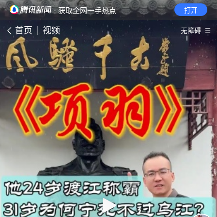
· 获取全网一手热点
打开
首页
视频
无障碍