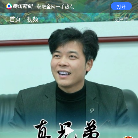
· 获取全网一手热点
打开
首页
视频
无障碍