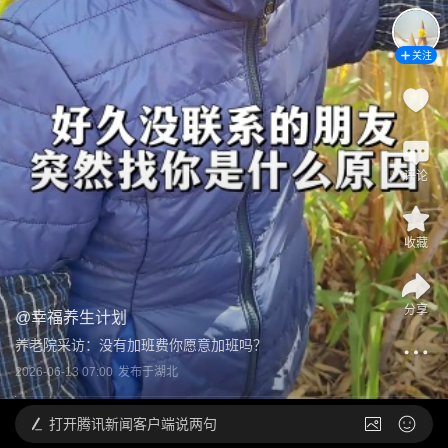
关注
评论
收藏
分享
@
幸福养生计划
养老院采访：没有加班费你愿意加班吗？
2026-06-13 07:00
发布于
湖北
打开
腾讯新闻客户端说两句