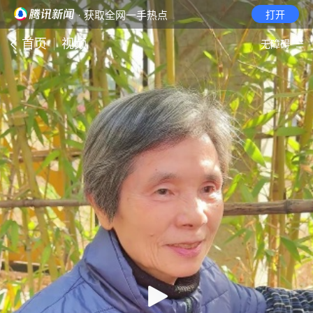
· 获取全网一手热点
打开
首页
视频
无障碍