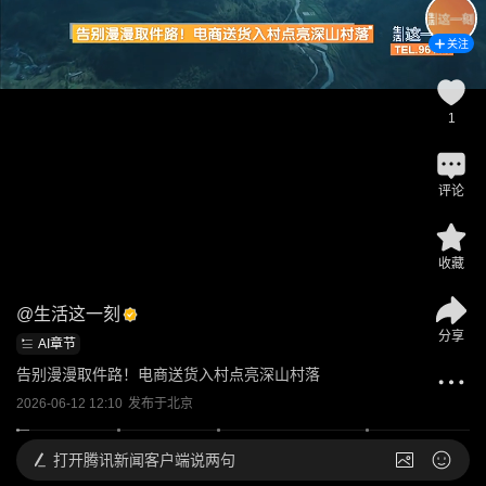
关注
1
评论
收藏
@
生活这一刻
分享
AI章节
告别漫漫取件路！电商送货入村点亮深山村落
2026-06-12 12:10
发布于
北京
打开
腾讯新闻客户端说两句