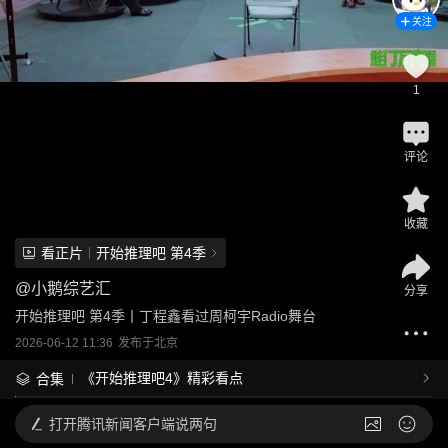
关注
1
评论
收藏
看正片
开始推理吧 第4季
@
小鹅综艺汇
分享
开始推理吧 第4季丨丁程鑫看过周柯宇Radio舞台
2026-06-12 11:36
发布于
北京
《开始推理吧4》精彩看点
合集
打开
腾讯新闻客户端说两句