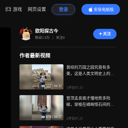
游戏
网页设置
登录
安装电脑版
内容更精彩
欧阳探古今
关注
粉丝
1.6万
|
关注
0
作者最新视频
曾经的万园之园究竟有多
美，这是人类文明史上的浩
劫，更是我们永远不能忘记
557
|
04:32
的国耻
1评论
07-25
登顶孟良崮才懂地势多险
峻，穿梭在嶙峋怪石间的红
色印记，这一仗为何打得如
678
|
04:17
此惊心动魄
2评论
07-25