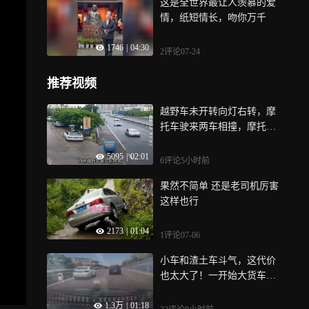
这是全世界最让人羡慕的爱
情，纸短情长，吻你万千
1746
|
04:30
2评论
07-24
推荐视频
越野车未开转向灯右转，摩
托车驶来两车相撞，摩托车
有没有责任？
5095
|
02:01
6评论
5小时前
果然不简单 还是老司机厉害
这样也行
2173
|
01:04
1评论
07-06
小车和渣土车斗气，这代价
也太大了！一开始大货车别
了他一下，他不服气要别回
1.3万
|
01:18
去，就这样了