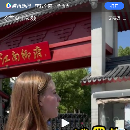
· 获取全网一手热点
打开
首页
视频
无障碍