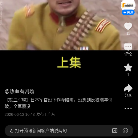
关注
11
评论
1
@
热血看剧场
分享
《铁血军魂》日本军官设下诈降陷阱，没想到反被瑞年识
破，全军覆没
2026-06-12 10:43
发布于
广东
打开
腾讯新闻客户端说两句