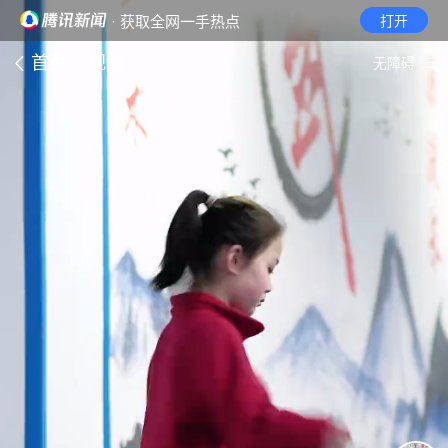
· 获取全网一手热点
打开
首页
视频
无障碍