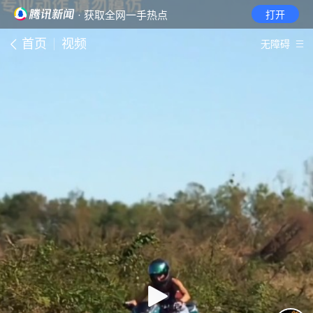
· 获取全网一手热点
打开
首页
视频
无障碍