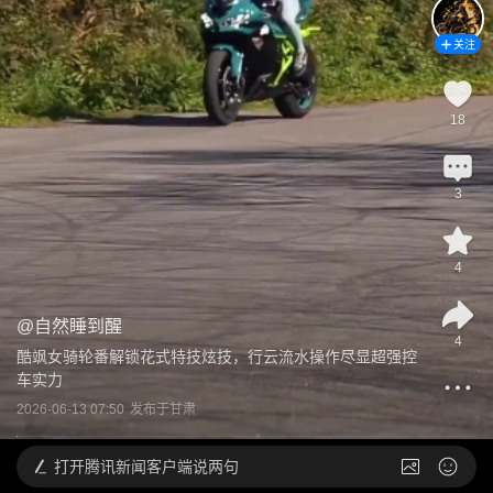
关注
18
3
4
@
自然睡到醒
4
酷飒女骑轮番解锁花式特技炫技，行云流水操作尽显超强控
车实力
2026-06-13 07:50
发布于
甘肃
打开
腾讯新闻客户端说两句