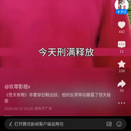
关注
482
12
108
@
玖零影视v
39
《苍天有眼》非要穿旧鞋出狱，他的反常举动暴露了惊天秘
密
2026-06-12 14:20
发布于
广东
打开
腾讯新闻客户端说两句