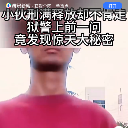
· 获取全网一手热点
打开
首页
视频
无障碍