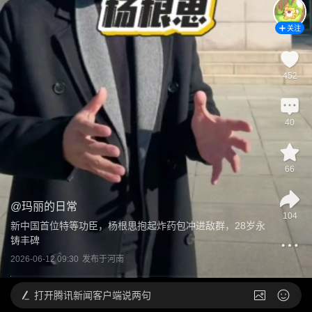
关注
452
40
66
@
玛丽的日常
104
新中国首位特等功臣，杨根思抱起炸药包冲进敌群，28岁永
铸丰碑
2026-06-12 09:30
发布于
河南
打开
腾讯新闻客户端说两句