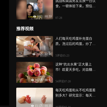
挑战和英国男友互换一日饮
食，一顿体验下来，预估能
轻轻松松瘦两斤
1621
|
01:53
07-28
推荐视频
人们每天吃鸡蛋补充蛋白
质，洗过后的鸡蛋，炒了吃
之后竟会中毒
2.0万
|
02:41
5评论
05-23
这种“抗炎水果”正大量上
市！趁夏天多吃，对血糖还
非常友好
90.2万
|
00:55
54评论
07-20
每天吃鸡蛋和从不吃鸡蛋差
别多大？研究显示：每天
吃，心血管死亡风险降低1
15.1万
|
01:35
8%