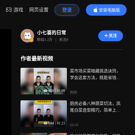
游戏
网页设置
登录
安装电脑版
内容更精彩
小七喜的日常
关注
粉丝
1.2万
|
关注
0
作者最新视频
菜市场买菜暗藏挑选诀窍，
学会这套方法，既能省钱还
能买到新鲜好吃蔬菜
988
|
01:09
刚刚
厨房必备八种蔬菜切法，凤
尾白菜造型精巧，简单上手
轻松提升刀工
694
|
01:21
08-04