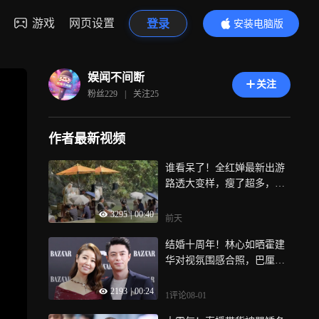
游戏
网页设置
登录
安装电脑版
内容更精彩
娱闻不间断
关注
粉丝
229
|
关注
25
作者最新视频
谁看呆了！全红婵最新出游
路透大变样，瘦了超多，温
柔互动龟仙人超治愈
3295
|
00:40
前天
结婚十周年！林心如晒霍建
华对视氛围感合照，巴厘岛
结缘，女儿小海豚现已9岁
2193
|
00:24
1评论
08-01