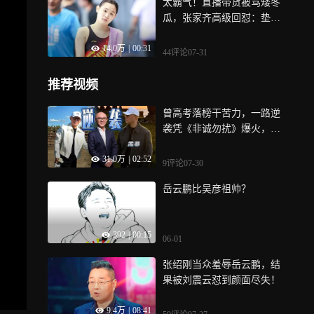
太霸气！直播带货被骂矮冬
瓜，张家齐高级回怼：垫上
金牌比你高
14.0万
|
00:31
44评论
07-31
推荐视频
曾高考落榜干苦力，一路逆
袭凭《非诚勿扰》爆火，娶
初恋零绯闻，如今孟非活成
31.0万
|
02:52
圈内清流丨贵圈人物
9评论
07-30
岳云鹏比吴彦祖帅？
392
|
00:15
06-01
张绍刚当众羞辱岳云鹏，结
果被刘震云怼到颜面尽失！
9.4万
|
08:41