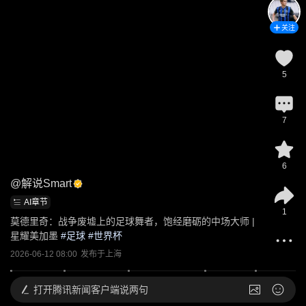
关注
5
7
6
@
解说Smart
AI章节
1
莫德里奇：战争废墟上的足球舞者，饱经磨砺的中场大师 | 
星耀美加墨
 #
足球
 #
世界杯
2026-06-12 08:00
发布于
上海
打开
腾讯新闻客户端说两句