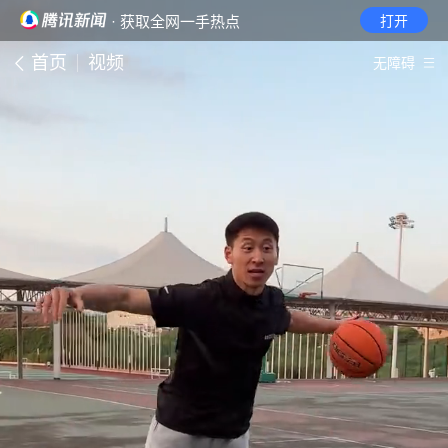
· 获取全网一手热点
打开
首页
视频
无障碍