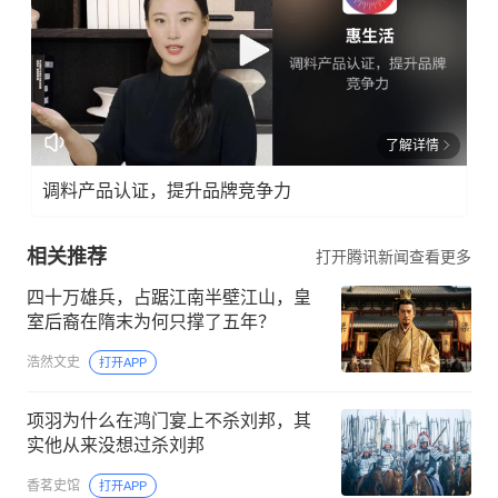
了解详情
调料产品认证，提升品牌竞争力
相关推荐
打开腾讯新闻查看更多
四十万雄兵，占踞江南半壁江山，皇
室后裔在隋末为何只撑了五年？
浩然文史
打开APP
项羽为什么在鸿门宴上不杀刘邦，其
实他从来没想过杀刘邦
香茗史馆
打开APP