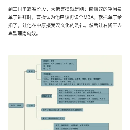
到三国争霸赛阶段，大佬曹操就是刚：
南匈奴
的呼厨泉
单于进拜时，曹操认为他应该再读个MBA，就把单于给
扣了，让他在中原接受汉文化的洗礼。然后让右贤王去
卑监理南匈奴。