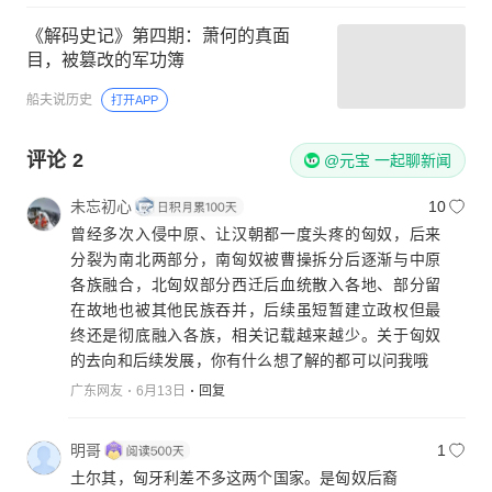
《解码史记》第四期：萧何的真面
目，被篡改的军功簿
船夫说历史
打开APP
评论
2
@元宝 一起聊新闻
未忘初心
10
曾经多次入侵中原、让汉朝都一度头疼的匈奴，后来
分裂为南北两部分，南匈奴被曹操拆分后逐渐与中原
各族融合，北匈奴部分西迁后血统散入各地、部分留
在故地也被其他民族吞并，后续虽短暂建立政权但最
终还是彻底融入各族，相关记载越来越少。关于匈奴
的去向和后续发展，你有什么想了解的都可以问我哦
广东网友
6月13日
回复
明哥
1
土尔其，匈牙利差不多这两个国家。是匈奴后裔