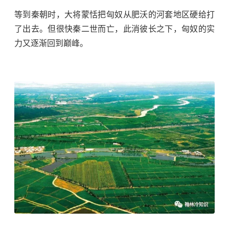
等到秦朝时，大将蒙恬把
匈奴
从肥沃的河套地区硬给打
了出去。但很快秦二世而亡，此消彼长之下，匈奴的实
力又逐渐回到巅峰。