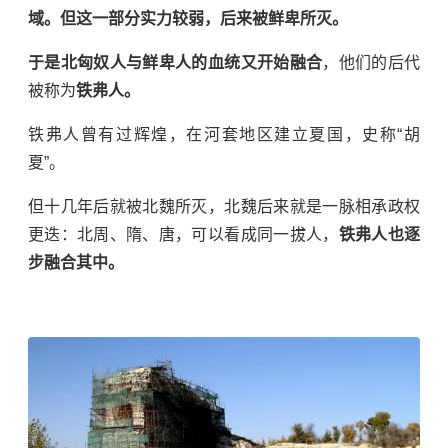
域。但这一部分实力较弱，后来被鲜卑所灭。
于是北匈奴人与鲜卑人的血统又开始融合
，他们的后代
被称为
铁弗人。
铁弗人曾有过辉煌，在河套地区建立夏国，史称“胡
夏”。
但十几年后就被
北魏
所灭，北魏后来就是一脉相承政权
更迭：北周、隋、唐，可以看成同一拔人，
铁弗人也逐
步融合其中。