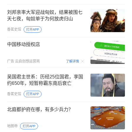
刘邦亲率大军迎战匈奴，结果被围七
天七夜，匈奴单于为何放虎归山
香茗史馆
打开APP
中国移动授权店
00:15
广告
云启创想运营商
了解详情
吴国君主世系：历经25位国君，享国
约650年，短暂称霸东南后衰亡
香茗史馆
打开APP
北庭都护府在哪，有多少兵力？
地图帝
打开APP