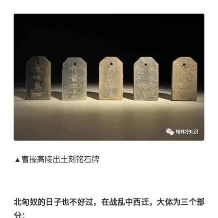
▲曹操高陵出土刻铭石牌
北匈奴的日子也不好过，在战乱中西迁，大体为三个部
分：