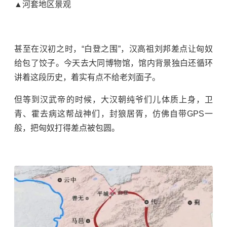
▲河套地区景观
甚至在汉初之时，“
白登之围
”，汉高祖
刘邦
差点让匈奴
给包了饺子。今天去大同博物馆，馆内背景独白还循环
讲着这段历史，着实有点不给老刘面子。
但等到汉武帝的时候，大汉朝纯爷们儿体质上身，
卫
青
、
霍去病
这帮战神们，封狼居胥，仿佛自带GPS一
般，把匈奴打得差点被包圆。