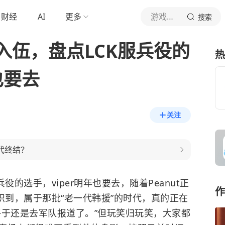
财经
AI
更多
游戏大妹子呀
搜索
入伍，盘点LCK服兵役的
热
也要去
关注
代终结？
的选手，viper明年也要去，随着Peanut正
作
识到，属于那批“老一代韩援”的时代，真的正在
终于还是去军队报道了。”但玩笑归玩笑，大家都