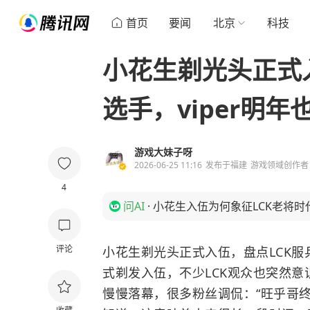
首页
要闻
北京
科技
小花生剃光头正式
选手，viper明年
游戏大妹子呀
2026-06-25 11:16
发布于
福建
游戏领域创作者
4
问AI
·
小花生入伍为何象征LCK老将时
评论
小花生剃光头正式入伍，盘点LCK服兵役
式剃发入伍，不少LCK观众也突然意
慢慢落幕，很多粉丝调侃：“旺乎哥