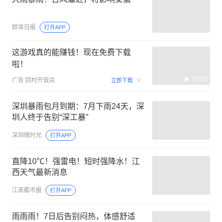
蚌埠日报
打开APP
这游戏真的能赚钱！现在免费下载
啦！
00:29
广告
回村开饭店
立即下载
深圳暴雨包月到期：7月下雨24天，深
圳人终于告别“深工暴”
深圳微时光
打开APP
直降10℃！强雷电！短时强降水！江
西天气最新消息
江南都市报
打开APP
雨雨雨！7日后告别闷热，体感舒适