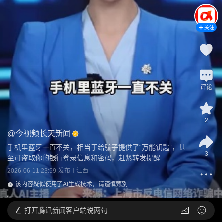
关注
评论
2
@
今视频长天新闻
手机里蓝牙一直不关，相当于给骗子提供了“万能钥匙”，甚
3
至可盗取你的银行登录信息和密码，赶紧转发提醒
2026-06-11 23:59
发布于
江西
该内容疑似使用了AI生成技术，请谨慎甄别
打开
腾讯新闻客户端说两句