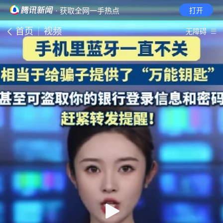
· 获取全网一手热点
打开
首页
视频
无障碍