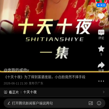
关注
12
评论
5
@
奔跑的咸肉v
分享
《十天十夜》为了得到富婆庞丽，小白脸竟然不择手段
2026-06-11 21:30
发布于
广东
十天十夜
看正片
打开
腾讯新闻客户端说两句