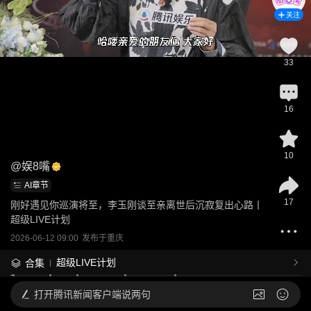
关注
33
16
10
@
娱8嘴
AI章节
17
刚好遇见你巡演将至，李玉刚谈至亲离世后沉寂复出心路丨
超级LIVE计划
2026-06-12 09:00
发布于
重庆
超级LIVE计划
合集
打开
腾讯新闻客户端说两句