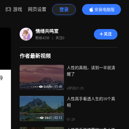
游戏
网页设置
登录
安装电脑版
内容更精彩
情绪共鸣室
关注
粉丝
4250
|
关注
0
作者最新视频
人性的真相，读到一半就清
醒了
2.3万
|
05:40
4评论
07-29
人性高手看透人生的10个真
相
1043
|
02:11
07-29