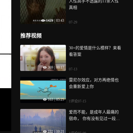
人性高手不透露的11条人性
真相
1429
|
03:43
07-29
推荐视频
30+的爱情是什么模样？来看
看答案
369
|
00:17
07-13
雷尼尔效应，对方再绝情也
会重新爱上你
163
|
05:25
1评论
07-15
爱而不能，是成年人最痛的
宿命， 你有没有见过一段感
情，没出轨，没背叛，可就
191
|
10:21
是走不到最后？