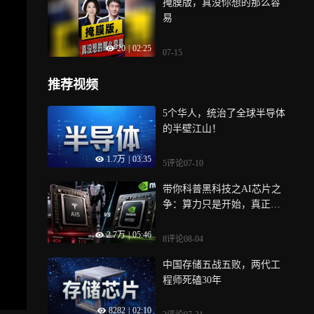
掩膜版，真没你想的那么容
易
20
|
02:25
07-15
推荐视频
5个华人，统治了全球半导体
的半壁江山！
1.7万
|
03:35
5评论
07-10
带你科普黑科技之AI芯片之
争：算力只是开始，真正的
战争是生态
2.7万
|
05:46
8评论
08-04
中国存储五战五败，两代工
程师死磕30年
8282
|
02:10