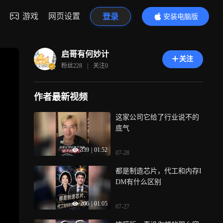
游戏
网页设置
登录
安装电脑版
内容更精彩
启哥有何妙计
关注
粉丝
228
|
关注
0
作者最新视频
这家公司它给了行业说不的
底气
339
|
01:52
07-28
都是制造芯片，代工和内存I
DM有什么区别
266
|
01:05
07-27