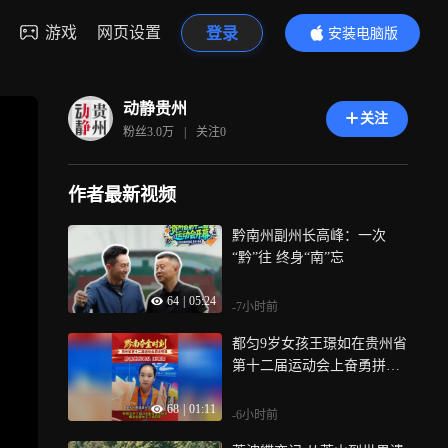
游戏
网页设置
登录
安装电脑版
内容更精彩
动静贵州
关注
粉丝
3.0万
|
关注
0
作者最新视频
黔南州副州长高峰：一次
“黔”往 终身“南”忘
64
|
05:24
-7小时前
都匀9岁女孩王璟如在贵州省
第十二届运动会上奋勇拼
搏，用尽全力，连夺游泳两
68
|
01:11
金，爸爸将她抱起时，妈妈
-6小时前
热泪盈眶——她用稚嫩的肩