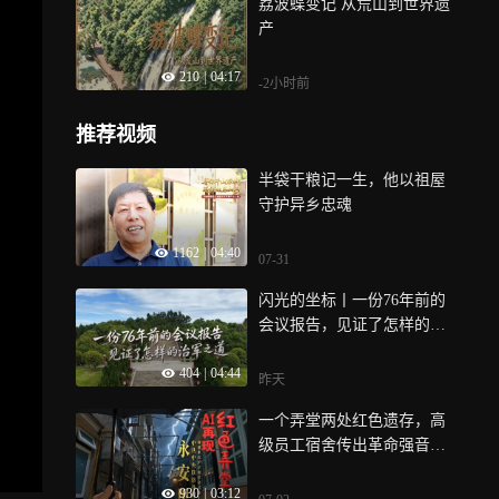
荔波蝶变记 从荒山到世界遗
膀，扛起了竞技体育的拼搏
产
精神
210
|
04:17
-2小时前
推荐视频
半袋干粮记一生，他以祖屋
守护异乡忠魂
1162
|
04:40
07-31
闪光的坐标丨一份76年前的
会议报告，见证了怎样的治
军之道？
404
|
04:44
昨天
一个弄堂两处红色遗存，高
级员工宿舍传出革命强音，
百年弄堂里发生过怎样的红
930
|
03:12
色故事？一起到《红色弄堂