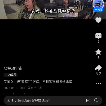
关注
4
2
1
@
警动宇宙
分享
AI章节
美国女士被“变态狂”跟踪，不料警察却将她逮捕
2026-06-11 18:51
发布于
江苏
打开
腾讯新闻客户端说两句