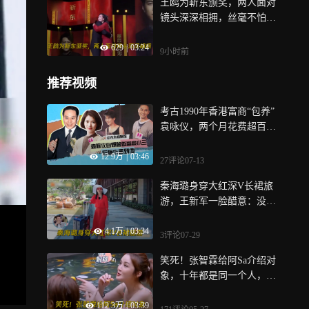
王鸥为靳东颁奖，两人面对
镜头深深相拥，丝毫不怕绯
闻丨综艺
629
|
03:24
9小时前
推荐视频
考古1990年香港富商“包养”
袁咏仪，两个月花费超百
万，张智霖的大度让人很意
12.9万
|
03:46
外|贵圈往事
27评论
07-13
秦海璐身穿大红深V长裙旅
游，王新军一脸醋意：没让
你去浪丨妻旅
4.1万
|
03:34
3评论
07-29
笑死！张智霖给阿Sa介绍对
象，十年都是同一个人，该
夸他什么好呢
112.3万
|
03:39