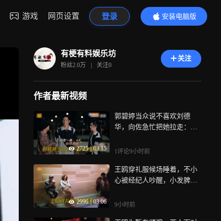
游戏
网页设置
登录
安装电脑版
内容更精彩
有梗有料娱乐坊
关注
粉丝
2.0万
|
关注
0
作者最新视频
郭碧婷当众说不喜欢刘德
华，向佐急忙把她拉走：媳
妇说话悠着点丨综艺
2725
|
03:15
1评论
9小时前
王鸥穿礼服候场睡着，不小
心被经纪人吵醒，小发脾气
看呆张碧晨丨综艺
2996
|
03:06
9小时前