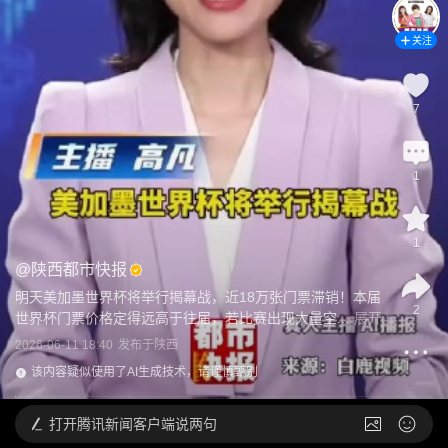
关注
7
1
1
@
陕西都市快报
明天美加墨世界杯将举行揭幕战，近18万张门票滞销！本届
2
世界杯门票价格定得远高于往届，若比赛出现大量空...
展开
2026-06-11 18:40
发布于
陕西
该内容疑似使用了AI生成技术，请谨慎甄别
打开
腾讯新闻客户端说两句