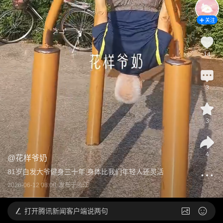
关注
14
3
3
4
@
花样爷奶
81岁白发大爷健身三十年,身体比我们年轻人还灵活
2026-06-12 08:00
发布于
浙江
打开
腾讯新闻客户端说两句