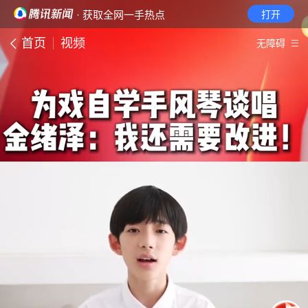
· 获取全网一手热点
打开
首页
视频
无障碍