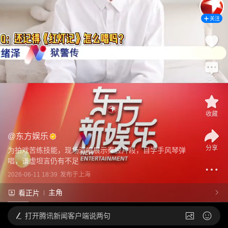
关注
评论
收藏
@
东方娱乐
分享
为拍戏苦练技能，现场清唱展示秦腔片段，自学手风琴弹
唱，谦虚坦言仍有不足
2026-06-11 18:39
发布于
上海
主角
看正片
打开
腾讯新闻客户端说两句