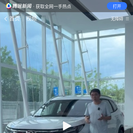
· 获取全网一手热点
打开
首页
视频
无障碍