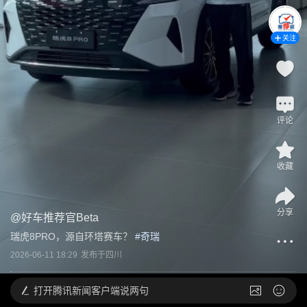
关注
评论
收藏
分享
@
好车推荐官Beta
瑞虎8PRO，源自环塔赛车？
 #
奇瑞
2026-06-11 18:29
发布于
四川
打开
腾讯新闻客户端说两句