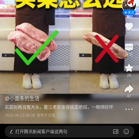
关注
17
评论
26
47
@
小面条的生活
买菜别再当冤大头，鳌江老农亲授挑菜绝招，一眼辨好坏
2026-06-13 08:30
发布于
河南
打开
腾讯新闻客户端说两句