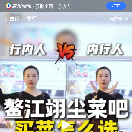
· 获取全网一手热点
打开
首页
视频
无障碍