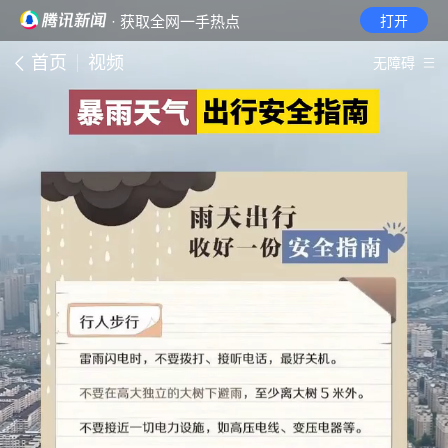
· 获取全网一手热点
打开
首页
视频
无障碍