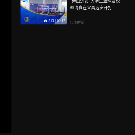
“诗画远安”大学生篮球名校
邀请赛在宜昌远安开打
513
|
00:17
12小时前