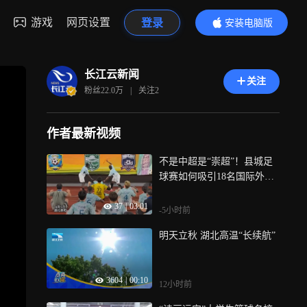
游戏
网页设置
登录
安装电脑版
内容更精彩
长江云新闻
关注
粉丝
22.0万
|
关注
2
作者最新视频
不是中超是“崇超”！县城足
球赛如何吸引18名国际外
援？黑人博士直呼球迷太热
37
|
03:01
情“赛后一起维京划船这辈子
-5小时前
忘不了”
明天立秋 湖北高温“长续航”
3604
|
00:10
12小时前