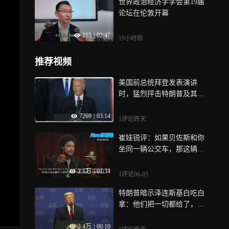
世界政治经济学学会第19届
论坛在伦敦开幕
165
|
02:47
19小时前
推荐视频
美国前总统拜登发表演讲
时，猛烈抨击特朗普及其政
府
7269
|
03:14
1评论
昨天
崔娃锐评：如果贝佐斯和你
坐同一辆公交车，那这辆车
的GDP就无敌了
2.1万
|
01:34
1评论
06-05
特朗普暗示泽连斯基白吃白
拿：他们把一切都给了，送
出了太多东西3500亿
3.4万
|
00:10