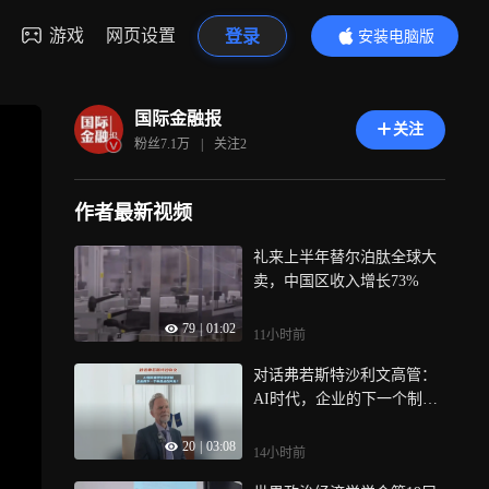
游戏
网页设置
登录
安装电脑版
内容更精彩
国际金融报
关注
粉丝
7.1万
|
关注
2
作者最新视频
礼来上半年替尔泊肽全球大
卖，中国区收入增长73%
79
|
01:02
11小时前
对话弗若斯特沙利文高管：
AI时代，企业的下一个制胜
点在何处？
20
|
03:08
14小时前