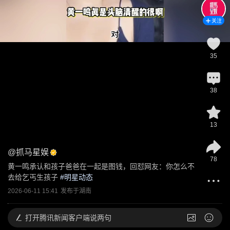
关注
35
38
13
@
抓马星娱
78
黄一鸣承认和孩子爸爸在一起是图钱，回怼网友：你怎么不
去给乞丐生孩子
 #
明星动态
2026-06-11 15:41
发布于
湖南
打开
腾讯新闻客户端说两句