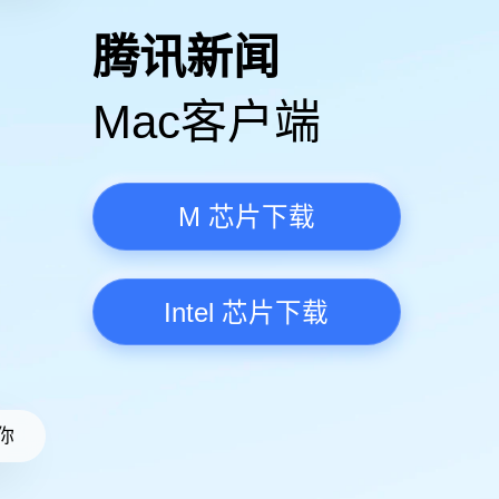
高清视频·更流畅
腾讯新
Mac客
M 芯
Intel