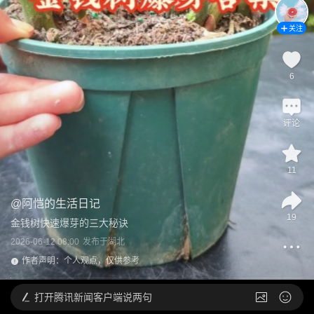
关注
6
评论
11
@
阿恺的生活日记
19
金钱树快速爆芽的三大秘诀
2026-06-12 08:00
发布于
湖北
作者声明：个人观点，仅供参考
打开
腾讯新闻客户端说两句