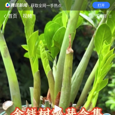
· 获取全网一手热点
打开
首页
视频
无障碍