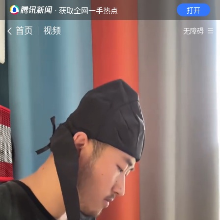
· 获取全网一手热点
打开
首页
视频
无障碍